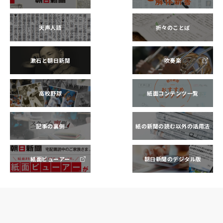
天声人語
折々のことば
漱石と朝日新聞
吹奏楽
高校野球
紙面コンテンツ一覧
記事の裏側
紙の新聞の読む以外の活用法
紙面ビューアー
朝日新聞のデジタル版