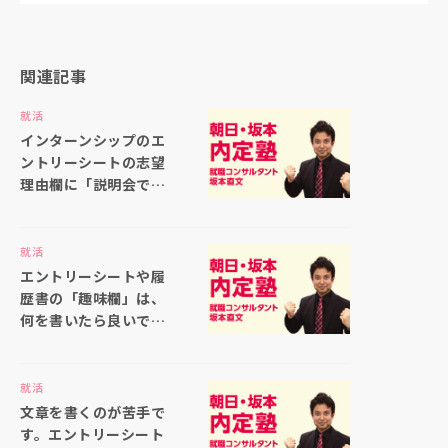
関連記事
就活
インターンシップのエ
ントリーシートの志望
理由欄に「説明会で聞
いた仕事内容の印象が
良かったから」と書い
ても大丈夫ですか
就活
エントリーシートや履
歴書の「趣味欄」は、
何を書いたら良いでし
ょうか
就活
文章を書くのが苦手で
す。エントリーシート