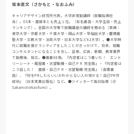
坂本直文（さかもと・なおふみ）
キャリアデザイン研究所代表。大学非常勤講師（就職指導担
当）。ES本・面接本とも売上１位。（有名書店・大学生協・売上
ランキング）。全国の大学等で就職講座の講師を務める（実績：
東京大学・京都大学・千葉大学・岡山大学・早稲田大学・慶應義
塾大学・立教大学・法政大学・日本大学など62大学）。●大学時
代に就職支援ボランティアをしたことがきっかけで、将来、就職
コンサルタントになることを志し、証券、広告、新聞、教育業界
で勤務後、独立。●著書68冊。『内定者はこう書いた！ エント
リーシート・履歴書・志望動機・自己ＰＲ 完全版』・『内定者は
こう話した！ 面接・自己ＰＲ・志望動機 完全版』（高橋書
店）、『何をPRしたらいいかわからない人の受かる！自己PR作
成術』（日本実業出版社）など。●ツイッターで毎日指導（＠
SakamotoNaofumi）。