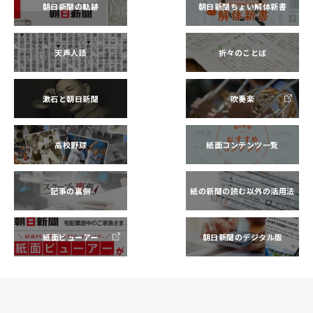
朝日新聞の軌跡
朝日新聞ちょい解体新書
天声人語
折々のことば
漱石と朝日新聞
吹奏楽
高校野球
紙面コンテンツ一覧
記事の裏側
紙の新聞の読む以外の活用法
紙面ビューアー
朝日新聞のデジタル版