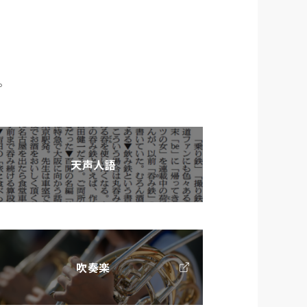
。
天声人語
吹奏楽