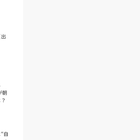
（出
み
が朝
は？
“自