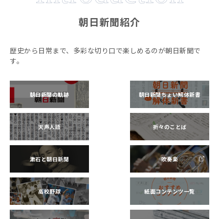
朝日新聞紹介
歴史から日常まで、多彩な切り口で楽しめるのが朝日新聞で
す。
朝日新聞の軌跡
朝日新聞ちょい解体新書
天声人語
折々のことば
漱石と朝日新聞
吹奏楽
高校野球
紙面コンテンツ一覧