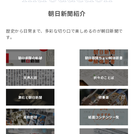
朝日新聞紹介
歴史から日常まで、多彩な切り口で楽しめるのが朝日新聞で
す。
朝日新聞の軌跡
朝日新聞ちょい解体新書
天声人語
折々のことば
漱石と朝日新聞
吹奏楽
高校野球
紙面コンテンツ一覧