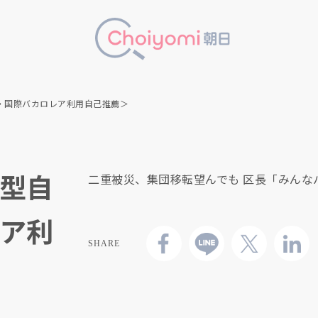
・国際バカロレア利用自己推薦＞
型自
二重被災、集団移転望んでも 区長「みんなバ
ア利
SHARE