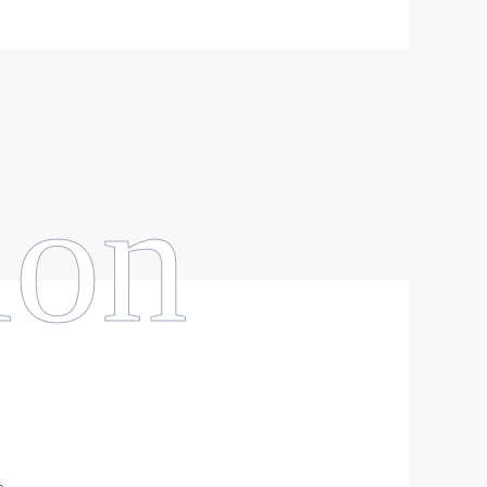
ion
。