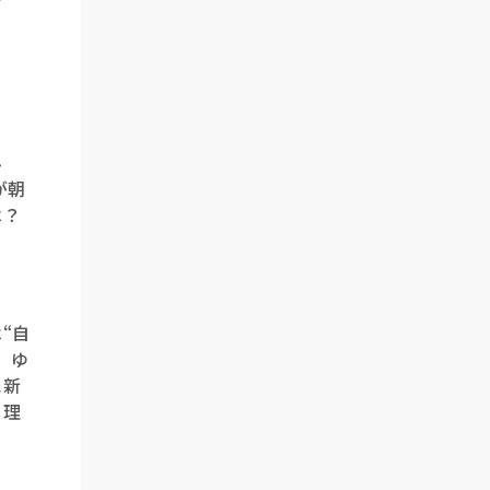
み
が朝
は？
“自
。ゆ
に新
る理