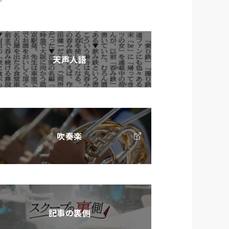
天声人語
吹奏楽
記事の裏側