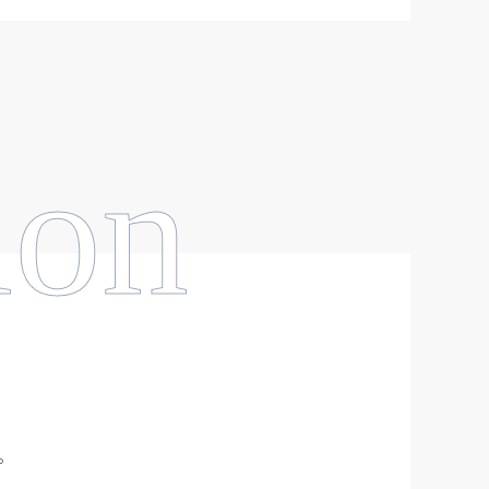
ion
。