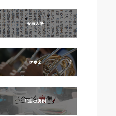
天声人語
吹奏楽
記事の裏側