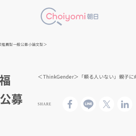
校推薦型一般公募小論文型＞
福
＜ThinkGender＞「頼る人いない」親
公募
SHARE