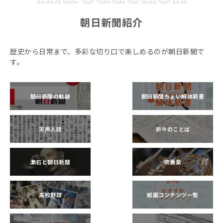
朝日新聞紹介
歴史から日常まで、多彩な切り口で楽しめるのが朝日新聞で
す。
朝日新聞の軌跡
朝日新聞ちょい解体新書
天声人語
折々のことば
漱石と朝日新聞
吹奏楽
高校野球
紙面コンテンツ一覧