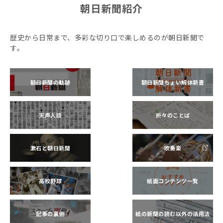
朝日新聞紹介
歴史から日常まで、多彩な切り口で楽しめるのが朝日新聞で
す。
朝日新聞の軌跡
朝日新聞ちょい解体新書
天声人語
折々のことば
漱石と朝日新聞
吹奏楽
高校野球
紙面コンテンツ一覧
記事の裏側
紙の新聞の読む以外の活用法