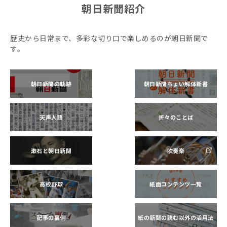
朝日新聞紹介
歴史から日常まで、多彩な切り口で楽しめるのが朝日新聞で
す。
朝日新聞の軌跡
朝日新聞ちょい解体新書
天声人語
折々のことば
漱石と朝日新聞
吹奏楽
高校野球
紙面コンテンツ一覧
記事の裏側
紙の新聞の読む以外の活用法