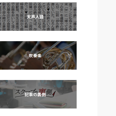
天声人語
吹奏楽
記事の裏側