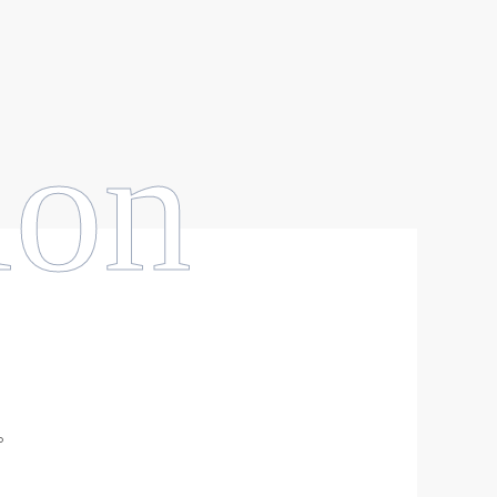
ion
。