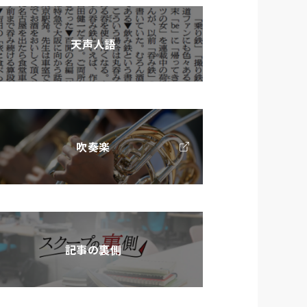
天声人語
吹奏楽
記事の裏側