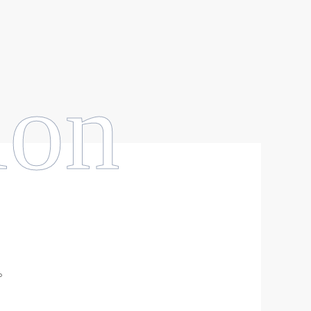
ion
。