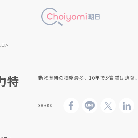
1日＞
力特
動物虐待の摘発最多、10年で5倍 猫は遺棄
SHARE