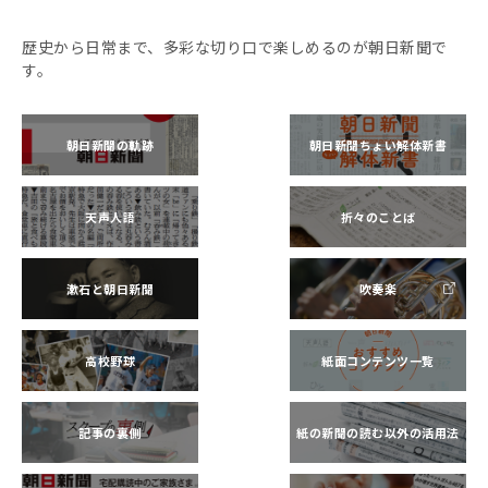
歴史から日常まで、多彩な切り口で楽しめるのが朝日新聞で
す。
朝日新聞の軌跡
朝日新聞ちょい解体新書
天声人語
折々のことば
漱石と朝日新聞
吹奏楽
高校野球
紙面コンテンツ一覧
記事の裏側
紙の新聞の読む以外の活用法