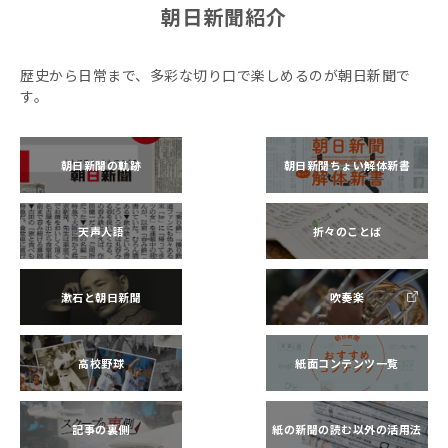
朝日新聞紹介
歴史から日常まで、多彩な切り口で楽しめるのが朝日新聞で
す。
朝日新聞の軌跡
朝日新聞ちょい解体新書
天声人語
折々のことば
漱石と朝日新聞
吹奏楽
高校野球
紙面コンテンツ一覧
記事の裏側
紙の新聞の読む以外の活用法