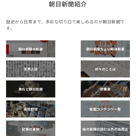
朝日新聞紹介
歴史から日常まで、多彩な切り口で楽しめるのが朝日新聞で
す。
朝日新聞の軌跡
朝日新聞ちょい解体新書
天声人語
折々のことば
漱石と朝日新聞
吹奏楽
高校野球
紙面コンテンツ一覧
記事の裏側
紙の新聞の読む以外の活用法