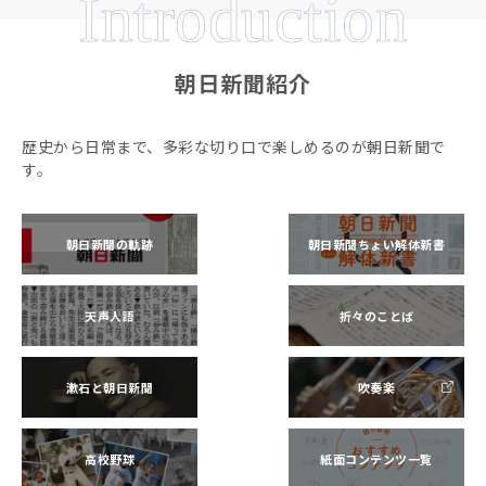
Introduction
朝日新聞紹介
歴史から日常まで、多彩な切り口で楽しめるのが朝日新聞で
す。
朝日新聞の軌跡
朝日新聞ちょい解体新書
天声人語
折々のことば
漱石と朝日新聞
吹奏楽
高校野球
紙面コンテンツ一覧