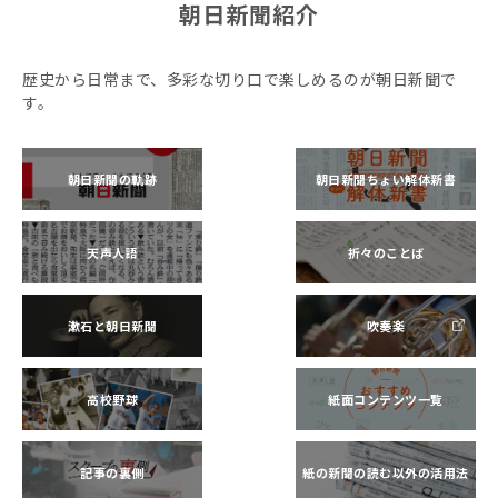
朝日新聞紹介
歴史から日常まで、多彩な切り口で楽しめるのが朝日新聞で
す。
朝日新聞の軌跡
朝日新聞ちょい解体新書
天声人語
折々のことば
漱石と朝日新聞
吹奏楽
高校野球
紙面コンテンツ一覧
記事の裏側
紙の新聞の読む以外の活用法