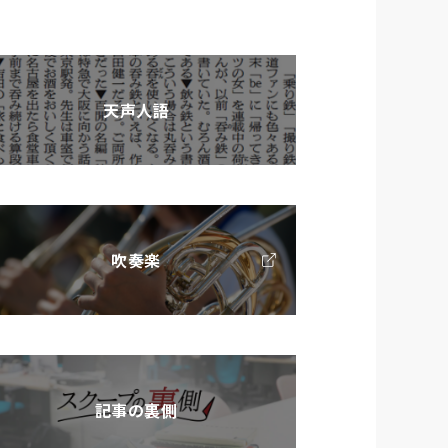
天声人語
吹奏楽
記事の裏側