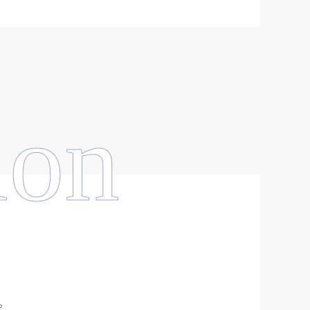
ion
。