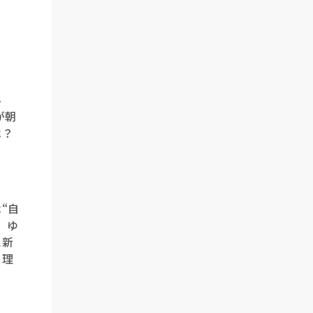
み
が朝
は？
“自
。ゆ
に新
る理