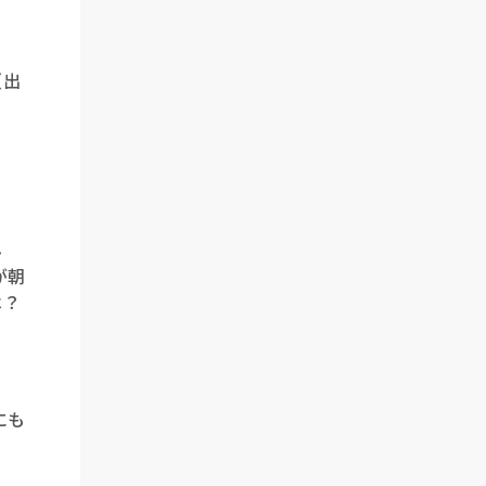
（出
み
が朝
は？
にも