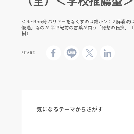
（全）＜学校推薦型＞
＜Re:Ron発 バリアーをなくすのは誰か＞：2 解消法
優遇」なのか 半世紀前の言葉が問う「発想の転換」
樹）
SHARE
気になるテーマからさがす