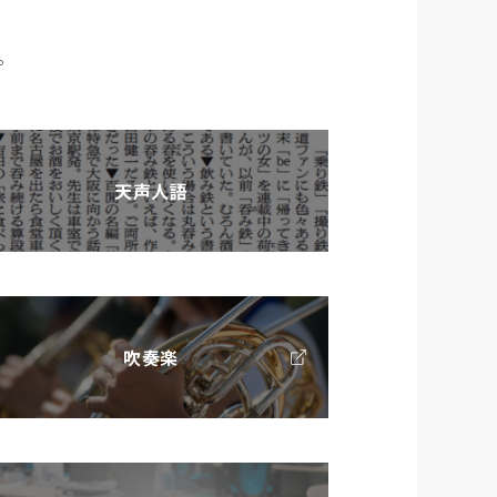
。
天声人語
吹奏楽