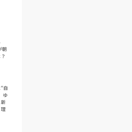
み
が朝
は？
“自
。ゆ
に新
る理