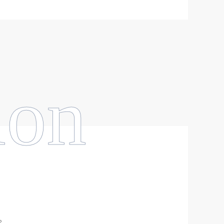
ion
。