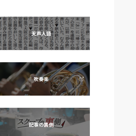
天声人語
吹奏楽
記事の裏側