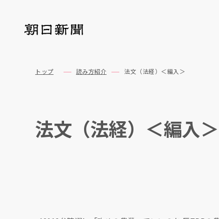
トップ
読み方紹介
法文（法経）＜編入＞
法文（法経）＜編入＞