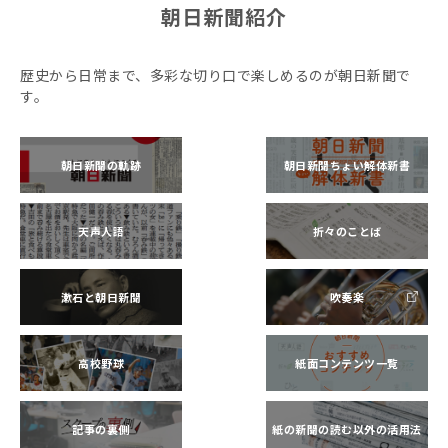
朝日新聞紹介
歴史から日常まで、多彩な切り口で楽しめるのが朝日新聞で
す。
朝日新聞の軌跡
朝日新聞ちょい解体新書
天声人語
折々のことば
漱石と朝日新聞
吹奏楽
高校野球
紙面コンテンツ一覧
記事の裏側
紙の新聞の読む以外の活用法