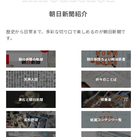
朝日新聞紹介
歴史から日常まで、多彩な切り口で楽しめるのが朝日新聞で
す。
朝日新聞の軌跡
朝日新聞ちょい解体新書
天声人語
折々のことば
漱石と朝日新聞
吹奏楽
高校野球
紙面コンテンツ一覧