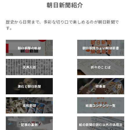
朝日新聞紹介
歴史から日常まで、多彩な切り口で楽しめるのが朝日新聞で
す。
朝日新聞の軌跡
朝日新聞ちょい解体新書
天声人語
折々のことば
漱石と朝日新聞
吹奏楽
高校野球
紙面コンテンツ一覧
記事の裏側
紙の新聞の読む以外の活用法