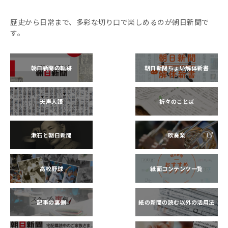
歴史から日常まで、多彩な切り口で楽しめるのが朝日新聞で
す。
朝日新聞の軌跡
朝日新聞ちょい解体新書
天声人語
折々のことば
漱石と朝日新聞
吹奏楽
高校野球
紙面コンテンツ一覧
記事の裏側
紙の新聞の読む以外の活用法