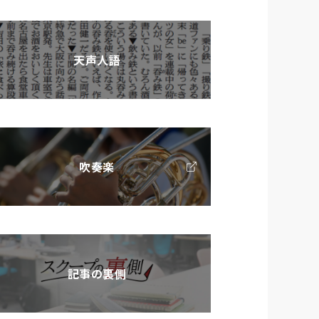
天声人語
吹奏楽
記事の裏側