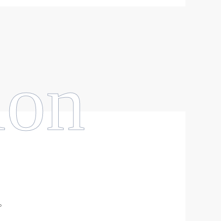
ion
。