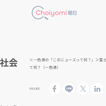
社会
＜一色清の「このニュースって何？」＞富士
て何？（一色清）
SHARE