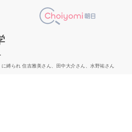
学
＞
」に縛られ 住吉雅美さん、田中大介さん、水野祐さん