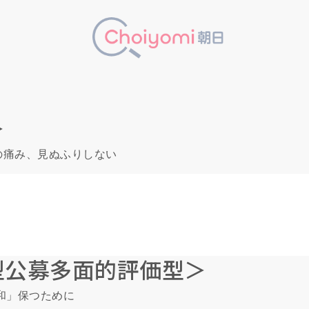
＞
の痛み、見ぬふりしない
型公募多面的評価型＞
和」保つために