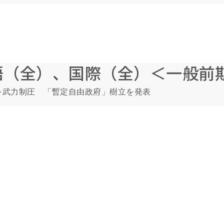
語（全）、国際（全）＜一般前
を武力制圧 「暫定自由政府」樹立を発表