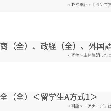
＜政治季評＞トランプ支
商（全）、政経（全）、外国
＜寄稿＞主体性消した
全（全）＜留学生A方式1＞
＜耕論＞「アナログ」