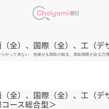
語（全）、国際（全）、工（デ
からやって来ない 色褪せる西欧の観念、賞味期限が迫る万
語（全）、国際（全）、工（デ
際コース総合型＞