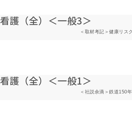
看護（全）＜一般3＞
＜取材考記＞健康リス
看護（全）＜一般1＞
＜社説余滴＞鉄道150