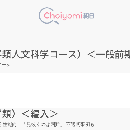
学類人文科学コース）＜一般前
ゴーを
学類）＜編入＞
戒 性能向上「見抜くのは困難」 不適切事例も