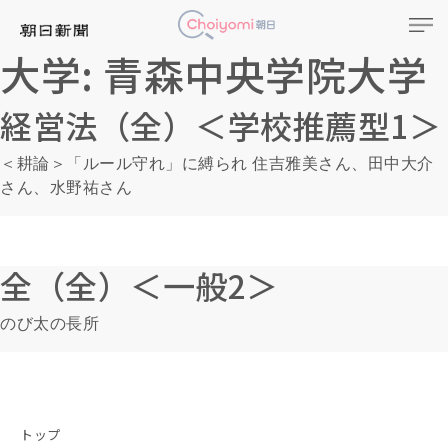
大学:
青森中央学院大学
経営法（全）＜学校推薦型1＞
＜耕論＞「ルール守れ」に縛られ 住吉雅美さん、田中大介
さん、水野祐さん
全（全）＜一般2＞
のび太の長所
トップ