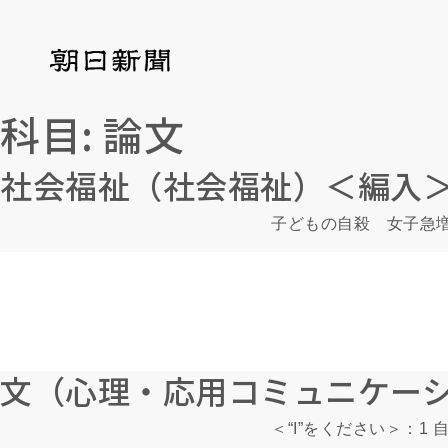
科目:
論文
社会福祉（社会福祉）＜編入
子どもの自殺 女子急
文（心理・応用コミュニケー
＜“I”をください＞：1