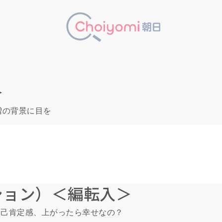
＞
増の背景に目を
ション）＜編転入＞
 自己肯定感、上がったら幸せなの？