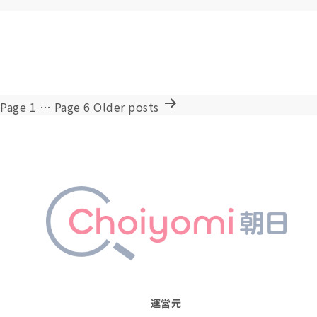
投
Page 1
…
Page 6
Older
posts
稿
の
ペ
ー
ジ
送
り
運営元