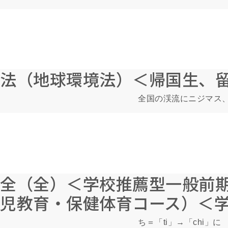
法（地球環境法）＜帰国生、
全国の渓流にニジマス
全（全）＜学校推薦型一般前
児教育・保健体育コース）＜学
ち＝「ti」→「chi」