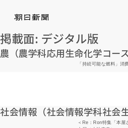
掲載面:
デジタル版
農（農学科応用生命化学コー
「持続可能な燃料」消費
社会情報（社会情報学科社会
＜Re：Ron特集「本