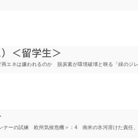
ス）＜留学生＞
ぜ再エネは嫌われるのか 脱炭素が環境破壊と映る「緑のジ
＞
フロントランナーの試練 欧州気候危機＞：4 南米の氷河溶けた