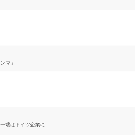
レンマ」
責任、一端はドイツ企業に