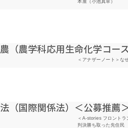
本屋（小池真幸）
農（農学科応用生命化学コー
＜アナザーノート＞な
法（国際関係法）＜公募推薦
＜A-stories 
判決勝ち取った先住民