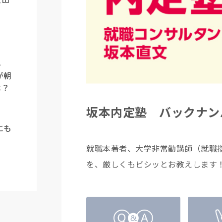
み
が朝
は？
坂本内定塾 バックナン
にも
就職本著者、大学非常勤講師（就職
を、厳しくもビシッとお教えします