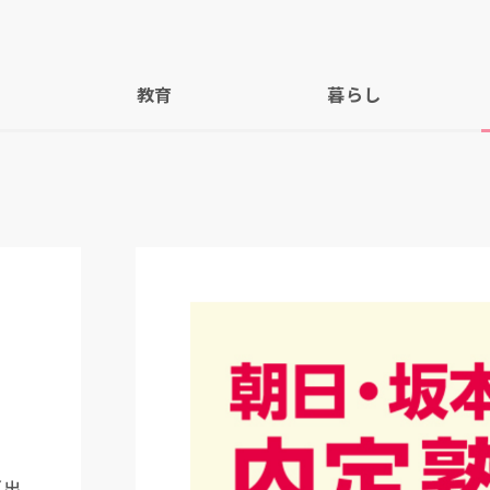
教育
暮らし
（出