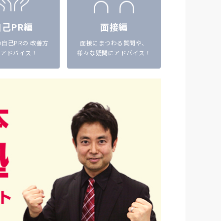
自己PR編
面接編
自己PRの 改善方
面接にまつわる質問や、
をアドバイス！
様々な疑問にアドバイス！