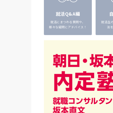
就活Q&A編
就活にまつわる質問や、
就活生の
様々な疑問にアドバイス！
法