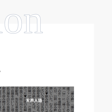
ion
。
天声人語