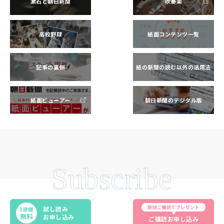
漱石と朝日新聞
吹奏楽
高校野球
紙面コンテンツ一覧
記事の裏側
紙の新聞の読む以外の活用法
紙面ビューアー
朝日新聞のデジタル版
Subscribe
新規ご購読でプレゼント
試し読み
1週間
無料
お申し込み
ご購読お申し込み