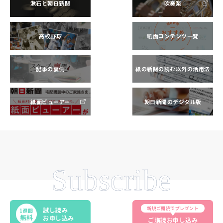
漱石と朝日新聞
吹奏楽
高校野球
紙面コンテンツ一覧
記事の裏側
紙の新聞の読む以外の活用法
紙面ビューアー
朝日新聞のデジタル版
Subscribe
新規ご購読でプレゼント
試し読み
1週間
無料
お申し込み
ご購読お申し込み