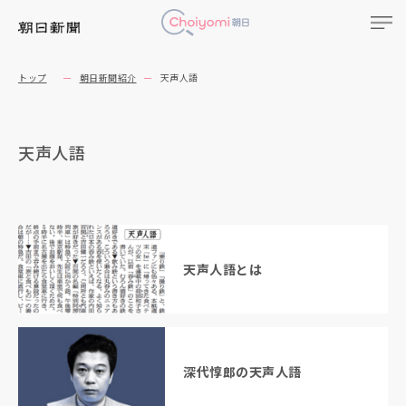
トップ
朝日新聞紹介
天声人語
天声人語
天声人語とは
深代惇郎の天声人語