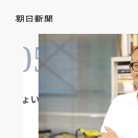
05
#
の「ちょい読