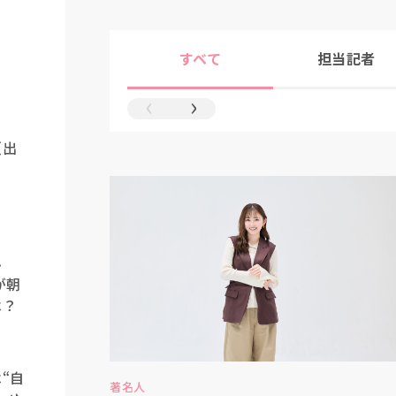
すべて
担当記者
‹
›
（出
み
が朝
は？
“自
著名人