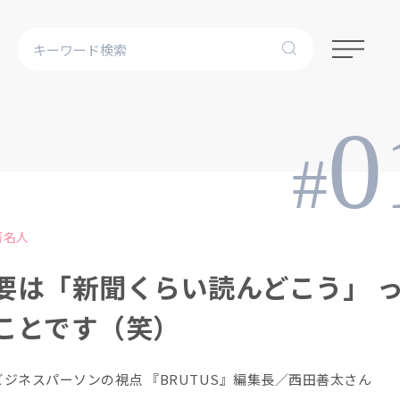
0
#
著名人
要は「新聞くらい読んどこう」 
ことです（笑）
ビジネスパーソンの視点 『BRUTUS』編集長／西田善太さん