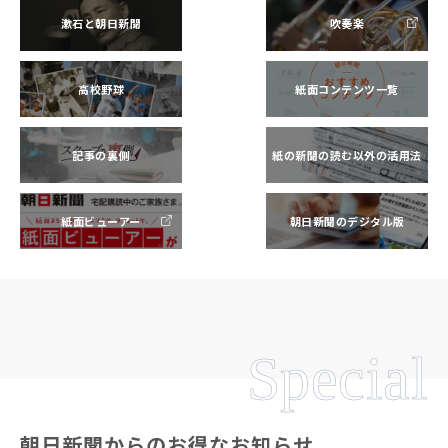
漱石と朝日新聞
吹奏楽
高校野球
紙面コンテンツ一覧
記事の裏側
紙の新聞の読む以外の活用法
紙面ビューアー
朝日新聞のデジタル版
Special
朝日新聞からのお得なお知らせ