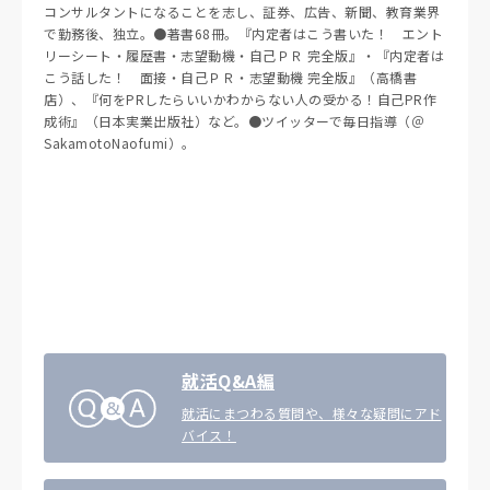
コンサルタントになることを志し、証券、広告、新聞、教育業界
で勤務後、独立。●著書68冊。『内定者はこう書いた！ エント
リーシート・履歴書・志望動機・自己ＰＲ 完全版』・『内定者は
こう話した！ 面接・自己ＰＲ・志望動機 完全版』（高橋書
店）、『何をPRしたらいいかわからない人の受かる！自己PR作
成術』（日本実業出版社）など。●ツイッターで毎日指導（＠
SakamotoNaofumi）。
就活Q&A編
就活にまつわる質問や、様々な疑問にアド
バイス！