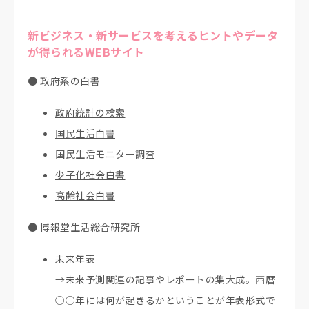
新ビジネス・新サービスを考えるヒントやデータ
が得られるWEBサイト
● 政府系の白書
政府統計の検索
国民生活白書
国民生活モニター調査
少子化社会白書
高齢社会白書
●
博報堂生活総合研究所
未来年表
→未来予測関連の記事やレポートの集大成。西暦
○○年には何が起きるかということが年表形式で