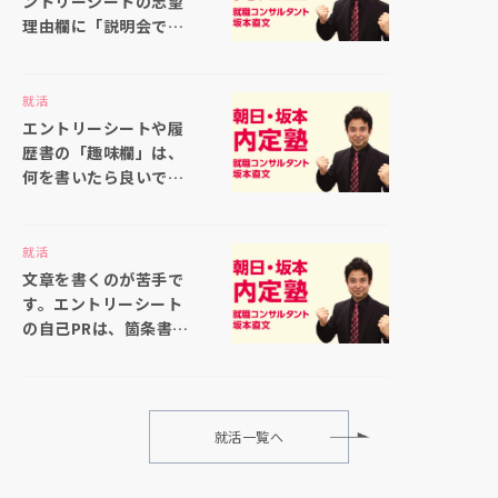
ントリーシートの志望
理由欄に「説明会で聞
いた仕事内容の印象が
良かったから」と書い
ても大丈夫ですか
就活
エントリーシートや履
歴書の「趣味欄」は、
何を書いたら良いでし
ょうか
就活
文章を書くのが苦手で
す。エントリーシート
の自己PRは、箇条書き
で書いても大丈夫でし
ょうか
就活一覧へ