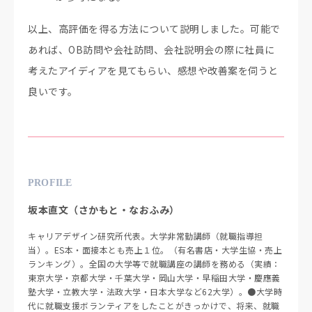
以上、高評価を得る方法について説明しました。可能で
あれば、OB訪問や会社訪問、会社説明会の際に社員に
考えたアイディアを見てもらい、感想や改善案を伺うと
良いです。
PROFILE
坂本直文（さかもと・なおふみ）
キャリアデザイン研究所代表。大学非常勤講師（就職指導担
当）。ES本・面接本とも売上１位。（有名書店・大学生協・売上
ランキング）。全国の大学等で就職講座の講師を務める（実績：
東京大学・京都大学・千葉大学・岡山大学・早稲田大学・慶應義
塾大学・立教大学・法政大学・日本大学など62大学）。●大学時
代に就職支援ボランティアをしたことがきっかけで、将来、就職