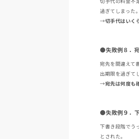
切手代の料金不
過ぎてしまった
→
切手代はいく
●失敗例８．
宛先を間違えて
出期限を過ぎて
→
宛先は何度も
●失敗例９．下
下書き段階でう
とされた。