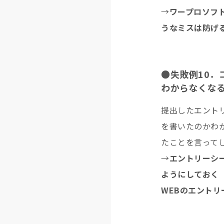
→
ワープロソフ
うなミスは防げ
●失敗例10
わからなくな
提出したエント
を書いたのかわ
たことを言って
→
エントリーシ
ようにしておく
WEBのエント