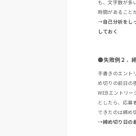
も、文字数が多
時間があること
→
自己分析をしっ
しておく
●失敗例２．
手書きのエント
め切りの前日の
WEBエントリ
としたら、応募
できたのは締め
→
締め切り日の