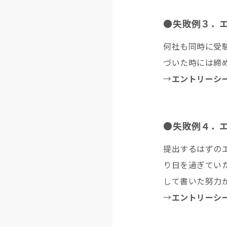
●失敗例３．
何社も同時に受
づいた時には締
→
エントリーシ
●失敗例４．
提出するはずの
り日を過ぎてい
して書いた努力
→
エントリーシ