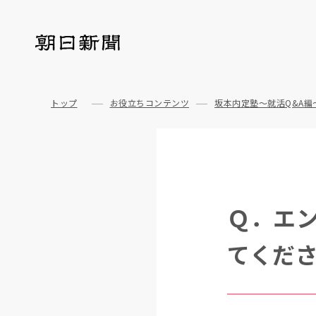
トップ
お役立ちコンテンツ
坂本内定塾～就活Q&A編
Ｑ．エ
てくだ