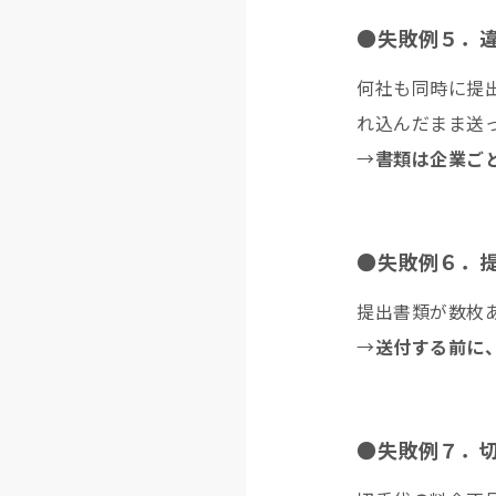
●失敗例５．
何社も同時に提
れ込んだまま送
→
書類は企業ご
●失敗例６．
提出書類が数枚
→
送付する前に
●失敗例７．