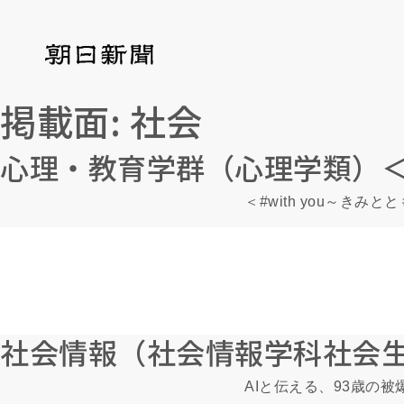
掲載面:
社会
心理・教育学群（心理学類）
＜#with you～
社会情報（社会情報学科社会
AIと伝える、93歳の