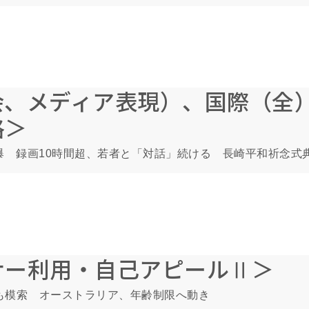
会、メディア表現）、国際（全
格＞
被爆 録画10時間超、若者と「対話」続ける 長崎平和祈念式
ナー利用・自己アピールⅡ＞
も模索 オーストラリア、年齢制限へ動き