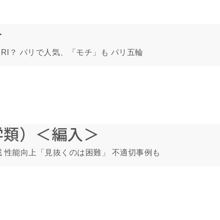
＞
IRI？ パリで人気、「モチ」も パリ五輪
学類）＜編入＞
戒 性能向上「見抜くのは困難」 不適切事例も