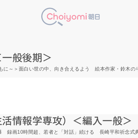
＜一般後期＞
きみとともに～＞面白い世の中、向き合えるよう 絵本作家・鈴木
生活情報学専攻）＜編入一般＞
被爆 録画10時間超、若者と「対話」続ける 長崎平和祈念式