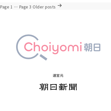
投
Page 1
…
Page 3
Older
posts
稿
の
ペ
ー
ジ
送
り
運営元