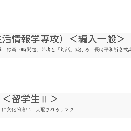
生活情報学専攻）＜編入一般＞
被爆 録画10時間超、若者と「対話」続ける 長崎平和祈念式
）＜留学生Ⅱ＞
et＞AIに文化的違い、支配されるリスク