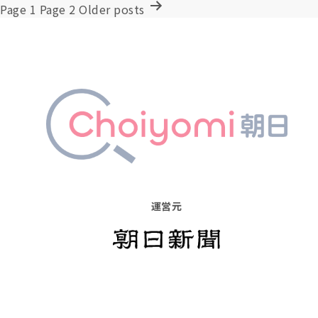
投
Page 1
Page 2
Older
posts
稿
の
ペ
ー
ジ
送
り
運営元