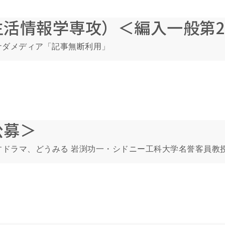
生活情報学専攻）＜編入一般第
ナダメディア「記事無断利用」
公募＞
すドラマ、どうみる 岩渕功一・シドニー工科大学名誉客員教