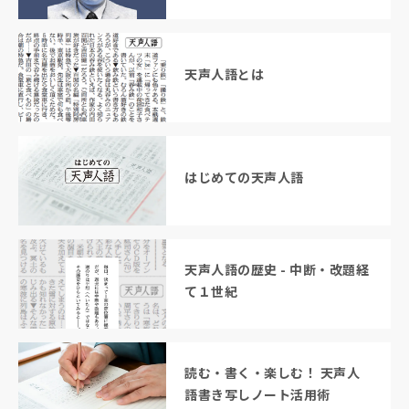
天声人語とは
はじめての天声人語
天声人語の歴史 - 中断・改題経
て１世紀
読む・書く・楽しむ！ 天声人
語書き写しノート活用術