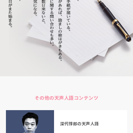
その他の天声人語コンテンツ
深代惇郎の天声人語