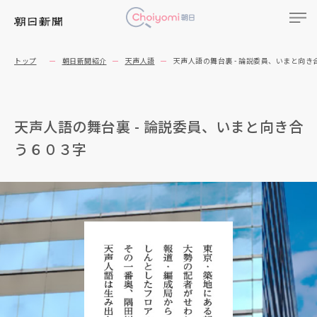
トップ
朝日新聞紹介
天声人語
天声人語の舞台裏 - 論説委員、いまと向き
天声人語の舞台裏 - 論説委員、いまと向き合
う６０３字