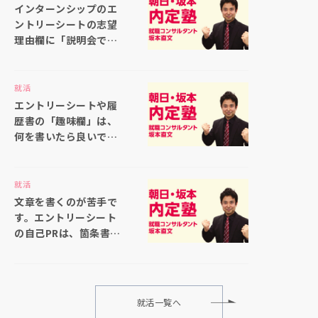
インターンシップのエ
ントリーシートの志望
理由欄に「説明会で聞
いた仕事内容の印象が
良かったから」と書い
ても大丈夫ですか
就活
エントリーシートや履
歴書の「趣味欄」は、
何を書いたら良いでし
ょうか
就活
文章を書くのが苦手で
す。エントリーシート
の自己PRは、箇条書き
で書いても大丈夫でし
ょうか
就活一覧へ