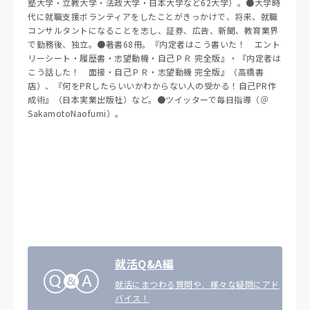
塾大学・立教大学・法政大学・日本大学など62大学）。●大学時
代に就職支援ボランティアをしたことがきっかけで、将来、就職
コンサルタントになることを志し、証券、広告、新聞、教育業界
で勤務後、独立。●著書68冊。『内定者はこう書いた！ エント
リーシート・履歴書・志望動機・自己ＰＲ 完全版』・『内定者は
こう話した！ 面接・自己ＰＲ・志望動機 完全版』（高橋書
店）、『何をPRしたらいいかわからない人の受かる！自己PR作
成術』（日本実業出版社）など。●ツイッターで毎日指導（＠
SakamotoNaofumi）。
就活Q&A編
就活にまつわる質問や、様々な疑問にアド
バイス！