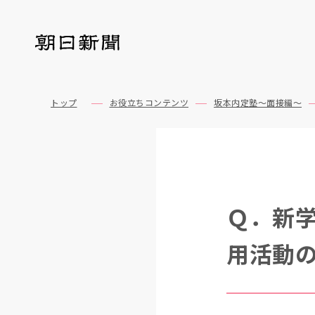
トップ
お役立ちコンテンツ
坂本内定塾～面接編～
Ｑ．新
用活動