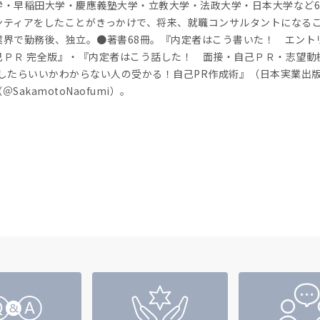
学・早稲田大学・慶應義塾大学・立教大学・法政大学・日本大学など6
ンティアをしたことがきっかけで、将来、就職コンサルタントになる
業界で勤務後、独立。●著書68冊。『内定者はこう書いた！ エント
己ＰＲ 完全版』・『内定者はこう話した！ 面接・自己ＰＲ・志望動
Rしたらいいかわからない人の受かる！自己PR作成術』（日本実業出
akamotoNaofumi）。