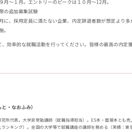
９月～１月。エントリーのピークは１０月～12月。
間際の追加募集試験
月に、採用定員に満たない企業、内定辞退者数が想定より多
施。
えて、効率的な就職活動を行ってください。皆様の最高の内定
もと・なおふみ）
研究所代表。大学非常勤講師（就職指導担当）。ES本・面接本とも売
上ランキング）。全国の大学等で就職講座の講師を務める（実績：東