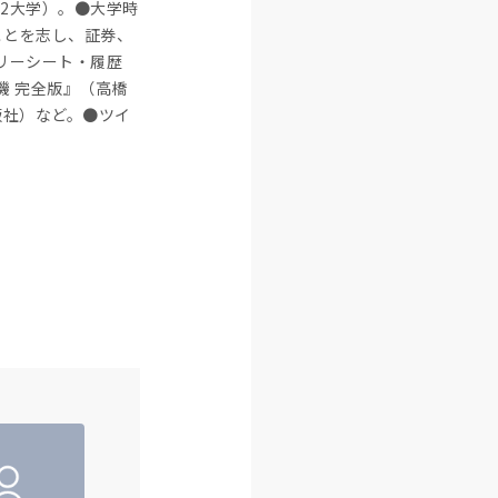
2大学）。●大学時
ことを志し、証券、
リーシート・履歴
機 完全版』（高橋
版社）など。●ツイ