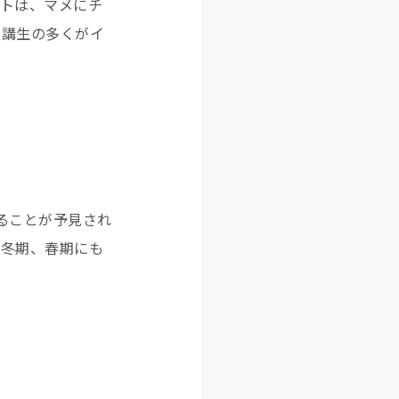
イトは、マメにチ
受講生の多くがイ
あることが予見され
や冬期、春期にも