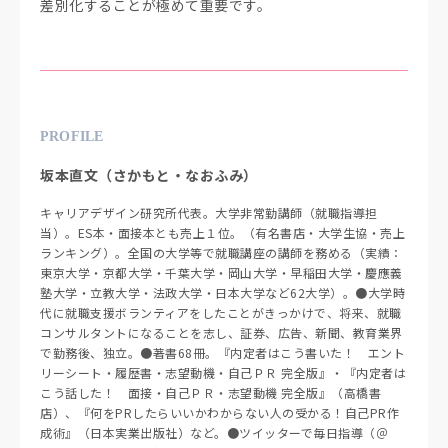
差別化することが極めて重要です。
PROFILE
坂本直文（さかもと・なおふみ）
キャリアデザイン研究所代表。大学非常勤講師（就職指導担
当）。ES本・面接本とも売上１位。（有名書店・大学生協・売上
ランキング）。全国の大学等で就職講座の講師を務める（実績：
東京大学・京都大学・千葉大学・岡山大学・早稲田大学・慶應義
塾大学・立教大学・法政大学・日本大学など62大学）。●大学時
代に就職支援ボランティアをしたことがきっかけで、将来、就職
コンサルタントになることを志し、証券、広告、新聞、教育業界
で勤務後、独立。●著書68冊。『内定者はこう書いた！ エント
リーシート・履歴書・志望動機・自己ＰＲ 完全版』・『内定者は
こう話した！ 面接・自己ＰＲ・志望動機 完全版』（高橋書
店）、『何をPRしたらいいかわからない人の受かる！自己PR作
成術』（日本実業出版社）など。●ツイッターで毎日指導（＠