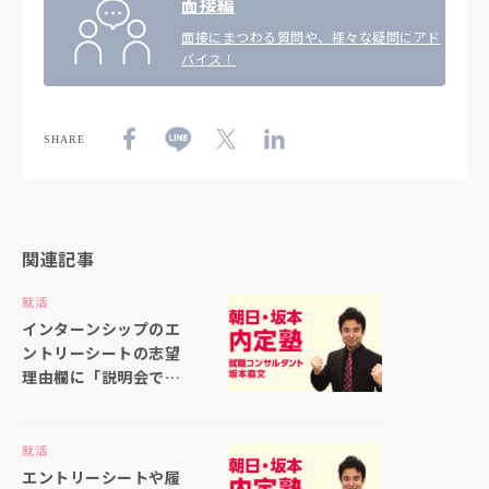
面接編
面接にまつわる質問や、様々な疑問にアド
バイス！
SHARE
関連記事
就活
インターンシップのエ
ントリーシートの志望
理由欄に「説明会で聞
いた仕事内容の印象が
良かったから」と書い
ても大丈夫ですか
就活
エントリーシートや履