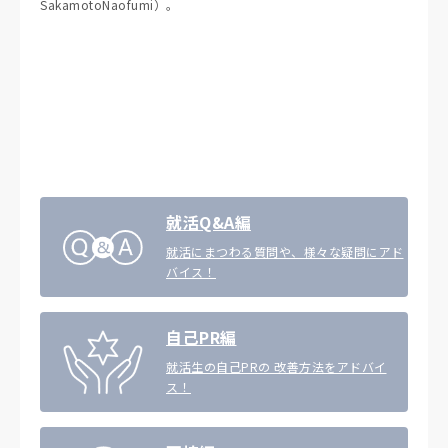
SakamotoNaofumi）。
就活Q&A編
就活にまつわる質問や、様々な疑問にアド
バイス！
自己PR編
就活生の自己PRの 改善方法をアドバイ
ス！