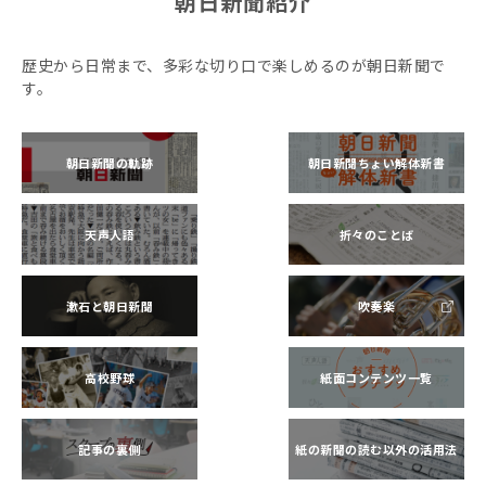
朝日新聞紹介
歴史から日常まで、多彩な切り口で楽しめるのが朝日新聞で
す。
朝日新聞の軌跡
朝日新聞ちょい解体新書
天声人語
折々のことば
漱石と朝日新聞
吹奏楽
高校野球
紙面コンテンツ一覧
記事の裏側
紙の新聞の読む以外の活用法