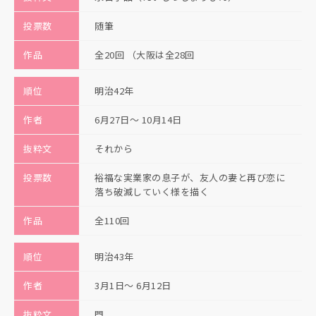
投票数
随筆
作品
全20回 （大阪は全28回
順位
明治42年
作者
6月27日〜 10月14日
抜粋文
それから
投票数
裕福な実業家の息子が、友人の妻と再び恋に
落ち破滅していく様を描く
作品
全110回
順位
明治43年
作者
3月1日〜 6月12日
抜粋文
門