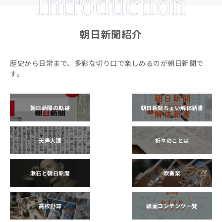
Introduction
朝日新聞紹介
歴史から日常まで、多彩な切り口で楽しめるのが朝日新聞で
す。
朝日新聞の軌跡
朝日新聞ちょい解体新書
天声人語
折々のことば
漱石と朝日新聞
吹奏楽
高校野球
紙面コンテンツ一覧