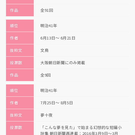
作品
全91回
順位
明治41年
作者
6月13日〜 6月21日
抜粋文
文鳥
投票数
大阪朝日新聞にのみ掲載
作品
全9回
順位
明治41年
作者
7月25日〜 8月5日
抜粋文
夢十夜
投票数
「こんな夢を見た」で始まる幻想的な短編小
説集 朝日新聞再連載：2016年3月9日～3月