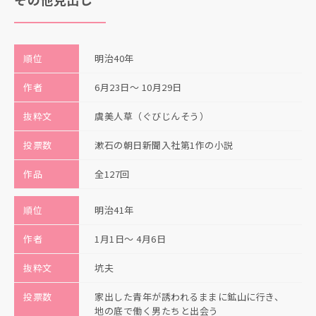
順位
明治40年
作者
6月23日〜 10月29日
抜粋文
虞美人草（ぐびじんそう）
投票数
漱石の朝日新聞入社第1作の小説
作品
全127回
順位
明治41年
作者
1月1日〜 4月6日
抜粋文
坑夫
投票数
家出した青年が誘われるままに鉱山に行き、
地の底で働く男たちと出会う