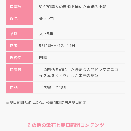
投票数
近代知識人の苦悩を描いた自伝的小説
作品
全102回
順位
大正5年
作者
5月26日〜 12月14日
抜粋文
明暗
投票数
三角関係を軸にした濃密な人間ドラマにエゴ
イズムをえぐり出した未完の絶筆
作品
（未完）全188回
※朝日新聞社史による。掲載期間は東京朝日新聞
その他の漱石と朝日新聞コンテンツ