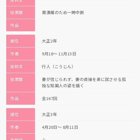
投票数
胃潰瘍のため一時中断
作品
順位
大正2年
作者
9月18〜 11月15日
抜粋文
行人（こうじん）
投票数
妻が信じられず、妻の貞操を弟に試させる孤
独な知識人の姿を描く
作品
全167回
順位
大正3年
作者
4月20日〜 8月11日
抜粋文
心