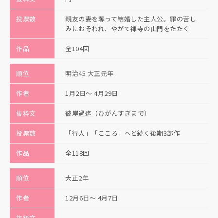
投票数
親友の妻を奪って結婚した主人公。罪の苦し
みにおそわれ、やがて禅寺の山門をたたく
作品
全104回
順位
明治45 大正元年
作者
1月2日〜 4月29日
抜粋文
彼岸過迄（ひがんすぎまで）
投票数
「行人」「こころ」へと続く後期3部作
作品
全118回
順位
大正2年
作者
12月6日〜 4月7日
抜粋文