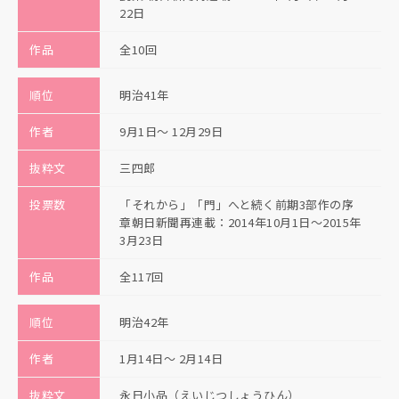
22日
作品
全10回
順位
明治41年
作者
9月1日〜 12月29日
抜粋文
三四郎
投票数
「それから」「門」へと続く前期3部作の序
章朝日新聞再連載：2014年10月1日～2015年
3月23日
作品
全117回
順位
明治42年
作者
1月14日〜 2月14日
抜粋文
永日小品（えいじつしょうひん）