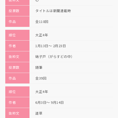
投票数
タイトルは新聞連載時
作品
全110回
順位
大正4年
作者
1月13日〜 2月23日
抜粋文
硝子戸（がらすどの中）
投票数
随筆
作品
全39回
順位
大正4年
作者
6月3日〜 9月14日
抜粋文
道草