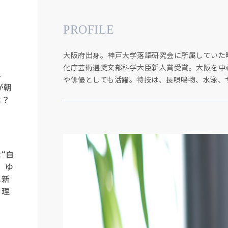
PROFILE
大阪府出身。神戸大学落語研究会に所属していた時に
化庁芸術選奨文部科学大臣新人賞受賞。大阪を中
み
や俳優としても活躍。特技は、長唄鳴物、水泳、
が朝
は？
“自
。ゆ
に新
る理