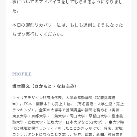
事についてのアドバイスをしてもらえるようになりまし
た。
本日の遅刻リカバリー法は、もしも遅刻しそうになった
らぜひ実行してください。
PROFILE
坂本直文（さかもと・なおふみ）
キャリアデザイン研究所代表。大学非常勤講師（就職指導担
当）。ES本・面接本とも売上１位。（有名書店・大学生協・売上
ランキング）。全国の大学等で就職講座の講師を務める（実績：
東京大学・京都大学・千葉大学・岡山大学・早稲田大学・慶應義
塾大学・立教大学・法政大学・日本大学など62大学）。●大学時
代に就職支援ボランティアをしたことがきっかけで、将来、就職
コンサルタントになることを志し、証券、広告、新聞、教育業界