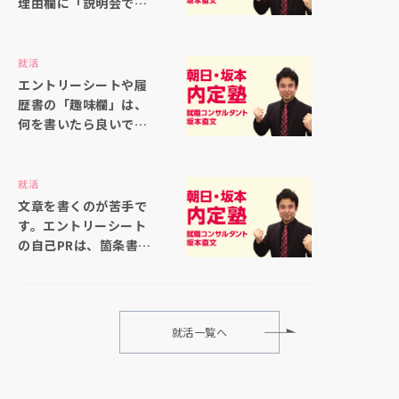
理由欄に「説明会で聞
いた仕事内容の印象が
良かったから」と書い
ても大丈夫ですか
就活
エントリーシートや履
歴書の「趣味欄」は、
何を書いたら良いでし
ょうか
就活
文章を書くのが苦手で
す。エントリーシート
の自己PRは、箇条書き
で書いても大丈夫でし
ょうか
就活一覧へ