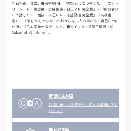
で勤務後、独立。●著書68冊。『内定者はこう書いた！ エント
リーシート・履歴書・志望動機・自己ＰＲ 完全版』・『内定者は
こう話した！ 面接・自己ＰＲ・志望動機 完全版』（高橋書
店）、『何をPRしたらいいかわからない人の受かる！自己PR作
成術』（日本実業出版社）など。●ツイッターで毎日指導（＠
SakamotoNaofumi）。
就活Q&A編
就活にまつわる質問や、様々な疑問にアド
バイス！
自己PR編