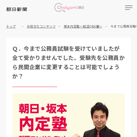
トップ
お役立ちコンテンツ
坂本内定塾～就活Q&A編～
今まで公務員試験
Ｑ．今まで公務員試験を受けていましたが
全て受かりませんでした。受験先を公務員か
ら民間企業に変更することは可能でしょう
か？