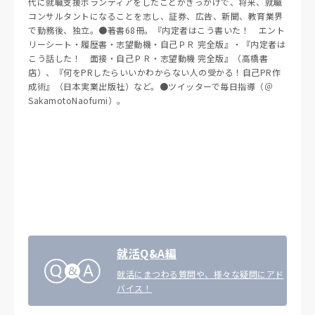
代に就職支援ボランティアをしたことがきっかけで、将来、就職
コンサルタントになることを志し、証券、広告、新聞、教育業界
で勤務後、独立。●著書68冊。『内定者はこう書いた！ エント
リーシート・履歴書・志望動機・自己ＰＲ 完全版』・『内定者は
こう話した！ 面接・自己ＰＲ・志望動機 完全版』（高橋書
店）、『何をPRしたらいいかわからない人の受かる！自己PR作
成術』（日本実業出版社）など。●ツイッターで毎日指導（＠
SakamotoNaofumi）。
就活Q&A編
就活にまつわる質問や、様々な疑問にアド
バイス！