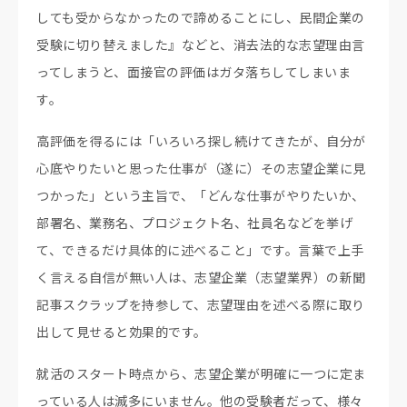
しても受からなかったので諦めることにし、民間企業の
受験に切り替えました』などと、消去法的な志望理由言
ってしまうと、面接官の評価はガタ落ちしてしまいま
す。
高評価を得るには「いろいろ探し続けてきたが、自分が
心底やりたいと思った仕事が（遂に）その志望企業に見
つかった」という主旨で、「どんな仕事がやりたいか、
部署名、業務名、プロジェクト名、社員名などを挙げ
て、できるだけ具体的に述べること」です。言葉で上手
く言える自信が無い人は、志望企業（志望業界）の新聞
記事スクラップを持参して、志望理由を述べる際に取り
出して見せると効果的です。
就活のスタート時点から、志望企業が明確に一つに定ま
っている人は滅多にいません。他の受験者だって、様々