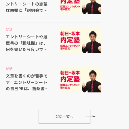
ントリーシートの志望
理由欄に「説明会で聞
いた仕事内容の印象が
良かったから」と書い
ても大丈夫ですか
就活
エントリーシートや履
歴書の「趣味欄」は、
何を書いたら良いでし
ょうか
就活
文章を書くのが苦手で
す。エントリーシート
の自己PRは、箇条書き
で書いても大丈夫でし
ょうか
就活一覧へ