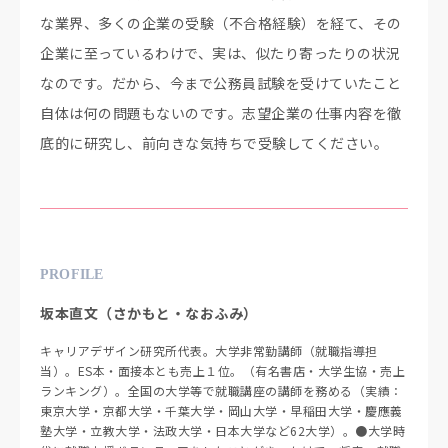
な業界、多くの企業の受験（不合格経験）を経て、その
企業に至っているわけで、実は、似たり寄ったりの状況
なのです。だから、今まで公務員試験を受けていたこと
自体は何の問題もないのです。志望企業の仕事内容を徹
底的に研究し、前向きな気持ちで受験してください。
PROFILE
坂本直文（さかもと・なおふみ）
キャリアデザイン研究所代表。大学非常勤講師（就職指導担
当）。ES本・面接本とも売上１位。（有名書店・大学生協・売上
ランキング）。全国の大学等で就職講座の講師を務める（実績：
東京大学・京都大学・千葉大学・岡山大学・早稲田大学・慶應義
塾大学・立教大学・法政大学・日本大学など62大学）。●大学時